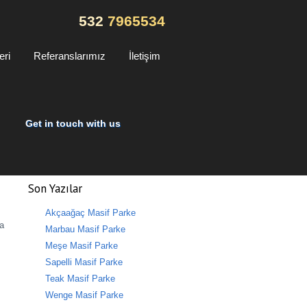
532
7965534
eri
Referanslarımız
İletişim
Get in touch with us
Son Yazılar
Akçaağaç Masif Parke
ra
Marbau Masif Parke
Meşe Masif Parke
Sapelli Masif Parke
Teak Masif Parke
Wenge Masif Parke