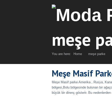
meşe pa
You are here:
Home
meşe parke
Meşe Masif Park
Meşe Masif parke Amerika , Rusya, Kanada
bölgesi,Bolu bölgesinde bulunan bir ağaçd
büyük bir direnç gösterir. Bu nedenlerden