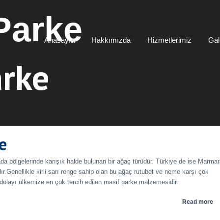
Anasayfa
Hakkımızda
Hizmetlerimiz
Gal
rke
e
 bölgelerinde karışık halde bulunan bir ağaç türüdür. Türkiye de ise Marma
ır.Genellikle kirli sarı renge sahip olan bu ağaç rutubet ve neme karşı çok
 dolayı ülkemize en çok tercih edilen masif parke malzemesidir.
Read more